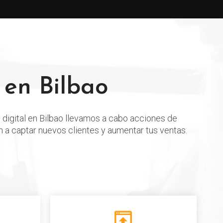
 en Bilbao
 digital en
Bilbao
llevamos a cabo acciones de
 a captar nuevos clientes y aumentar tus ventas.