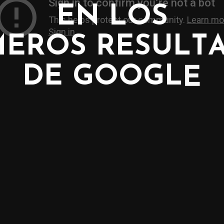
U
R
A
T
U
W
E
V
E
N
L
O
P
R
I
M
E
R
O
S
R
E
S
D
E
G
O
O
G